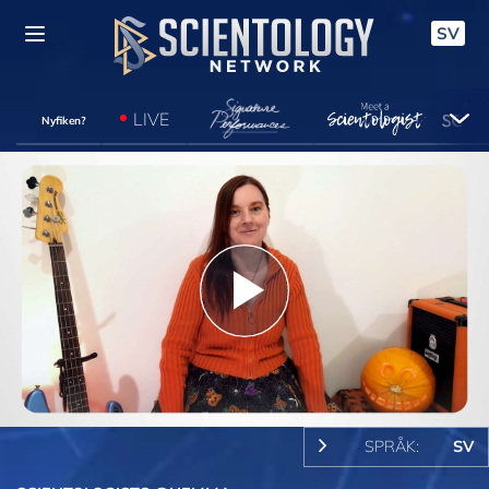
SV
LIVE
Nyfiken?
Play
Video
SPRÅK:
SV