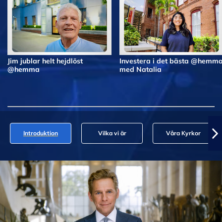
Jim jublar helt hejdlöst
Investera i det bästa @hemm
@hemma
med Natalia
Introduktion
Vilka vi är
Våra Kyrkor