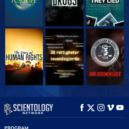
TITTA
TITTA
TITTA
TITTA
TITTA
UTFORSKA
SERIEN
PROGRAM