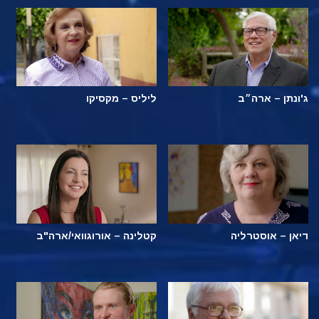
ג'ונתן – ארה״ב
ליליס – מקסיקו
דיאן – אוסטרליה
קטלינה – אורוגוואי/ארה"ב