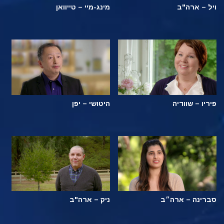
ויל – ארה"ב
מינג-מיי – טייוואן
פיריו – שוודיה
היטושי – יפן
סברינה – ארה״ב
ניק – ארה"ב