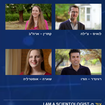
לואיס – צ'ילה
קתרין – ארה"ב
רווינדר – הודו
שארה – אוסטרליה
עוד
מ-I AM A SCIENTOLOGIST