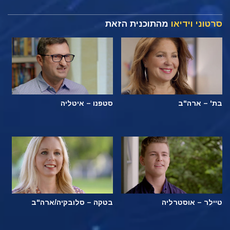
סרטוני וידיאו
מהתוכנית הזאת
בת' – ארה"ב
סטפנו – איטליה
טיילר – אוסטרליה
בטקה – סלובקיה/ארה"ב