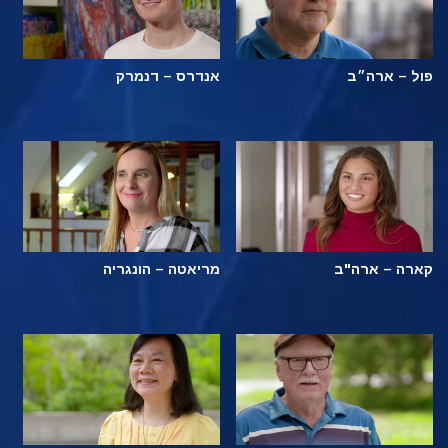
פול – ארה״ב
אנדרס – דנמרק
קארה – ארה"ב
מריאטה – הונגריה