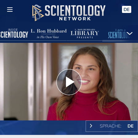
DE
Play
Video
SPRACHE:
DE