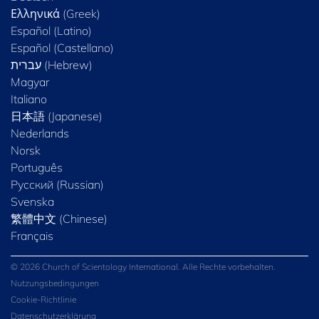
Ελληνικά (Greek)
Español (Latino)
Español (Castellano)
Magyar
Italiano
日本語 (Japanese)
Nederlands
Norsk
Português
Русский (Russian)
Svenska
繁體中文 (Chinese)
Français
© 2026 Church of Scientology International. Alle Rechte vorbehalten.
Nutzungsbedingungen
Cookie-Richtlinie
Datenschutzerklärung