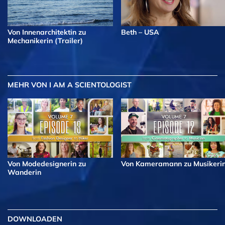
Von Innenarchitektin zu
Beth – USA
Mechanikerin (Trailer)
MEHR
VON I AM A SCIENTOLOGIST
Von Modedesignerin zu
Von Kameramann zu Musikeri
Wanderin
DOWNLOADEN