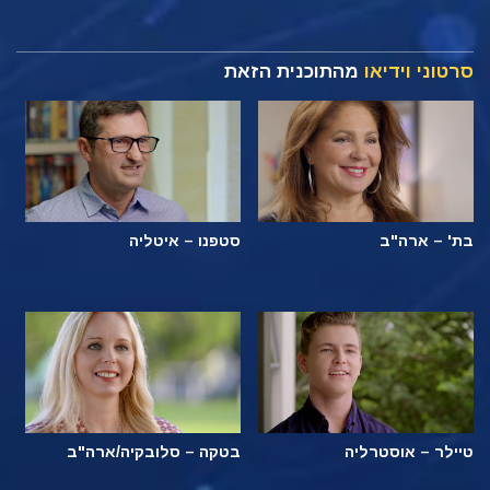
סרטוני וידיאו
מהתוכנית הזאת
בת' – ארה"ב
סטפנו – איטליה
טיילר – אוסטרליה
בטקה – סלובקיה/ארה"ב