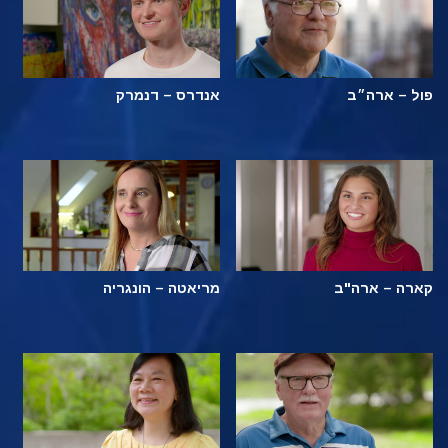
פול – ארה״ב
אנדרס – דנמרק
קארה – ארה"ב
מריאטה – הונגריה