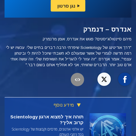
נגן סרטון
אנדרס – דנמרק
מיהם סיינטולוג'יסטים? פגוש את אנדרס, אומן מדנמרק.
"דרך אודיטינג של Scientology שיפרתי הרבה דברים בחיים שלי. עכשיו יש לי
רמה חדשה לגמרי של אושר שמעולם לא חשבתי שיוכל להיות לי וביטחון
עצמי", אומר אנדרס. "זה עוזר לי להגדיל את השאיפות שלי. וזה עושה אותי
אדם טוב יותר. הדברים שחוויתי, אני לא אחליף אותם בשום דבר."
מידע נוסף
תוהה איך למצוא ארגון Scientology
קרוב אליך?
יש אלפי ארגונים, מרכזים וקבוצות של Scientology
בכל רחבי העולם.