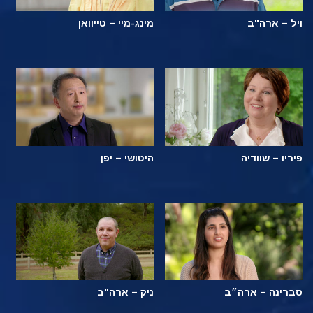
ויל – ארה"ב
מינג-מיי – טייוואן
פיריו – שוודיה
היטושי – יפן
סברינה – ארה״ב
ניק – ארה"ב