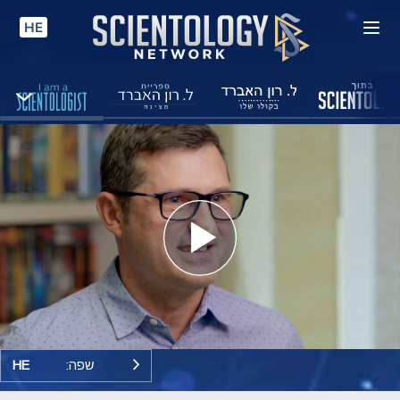
HE
Play
Video
שפה:
HE