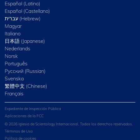
Español (Latino)
Español (Castellano)
Magyar
Italiano
日本語 (Japanese)
Nederlands
Norsk
Português
Русский (Russian)
Svenska
繁體中文 (Chinese)
Français
Expediente de Inspección Pública
Aplicaciones de la FCC
© 2026 Iglesia de Scientology Internacional. Todos los derechos reservados.
Términos de Uso
Política de cookies