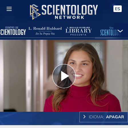
ES
Play
Video
IDIOMA:
APAGAR