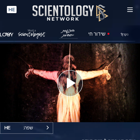
HE
שידור חי
סקרן?
Play
Video
שפה:
HE