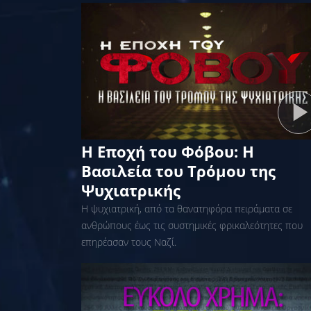
Η Εποχή του Φόβου: Η
Βασιλεία του Τρόμου της
Ψυχιατρικής
Η ψυχιατρική, από τα θανατηφόρα πειράματα σε
ανθρώπους έως τις συστημικές φρικαλεότητες που
επηρέασαν τους Ναζί.