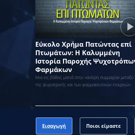
Εύκολο Χρήμα Πατώντας επί
Πτωμάτων: Η Καλυμμένη
Ιστορία Παροχής Ψυχοτρόπω
Φαρμάκων
Μια εις βάθος ματιά στην «ανίερη συμμαχία» μεταξύ
της ψυχιατρικής και των φαρμακευτικών εταιρειών.
Εισαγωγή
Ποιοι είμαστε