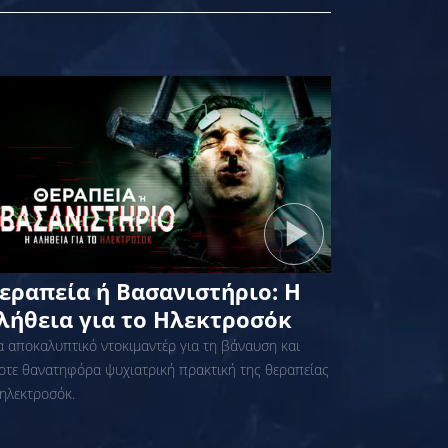
εραπεία ή Βασανιστήριο: Η
λήθεια για το Ηλεκτροσόκ
α αποκαλυπτικό ντοκιμαντέρ για τη βάναυση και
ίοτε θανατηφόρα ψυχιατρική πρακτική της θεραπείας
 ηλεκτροσόκ.