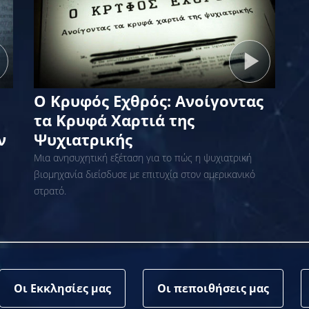
Ο Κρυφός Εχθρός: Ανοίγοντας
τα Κρυφά Χαρτιά της
ν
Ψυχιατρικής
Μια ανησυχητική εξέταση για το πώς η ψυχιατρική
βιομηχανία διείσδυσε με επιτυχία στον αμερικανικό
στρατό.
Οι Εκκλησίες μας
Οι πεποιθήσεις μας