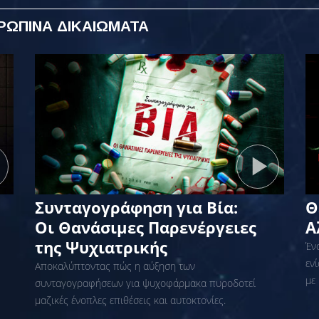
ΘΡΩΠΙΝΑ ΔΙΚΑΙΩΜΑΤΑ
Συνταγογράφηση για Βία:
Θ
Οι Θανάσιμες Παρενέργειες
Α
της Ψυχιατρικής
Έν
εν
Αποκαλύπτοντας πώς η αύξηση των
με
συνταγογραφήσεων για ψυχοφάρμακα πυροδοτεί
μαζικές ένοπλες επιθέσεις και αυτοκτονίες.