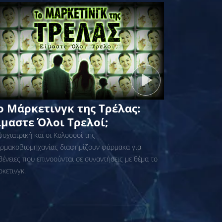
ο Μάρκετινγκ της Τρέλας:
ίμαστε Όλοι Τρελοί;
ψυχιατρική και οι Κολοσσοί της
ρμακοβιομηχανίας διαφημίζουν φάρμακα για
θένειες που επινοούνται σε συναντήσεις με θέμα το
ρκετινγκ.