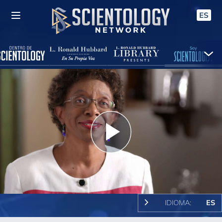
ES
Play
Video
IDIOMA:
ES