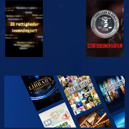
SE
SE
SE
SE
UDFORSK
SERIEN