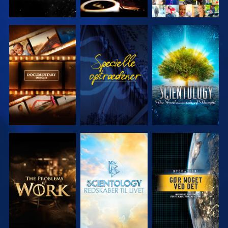
UDFORSK
SE
UDFORSK
SERIEN
SERIEN
UDFORSK
UDFORSK
SE
SERIEN
SERIEN