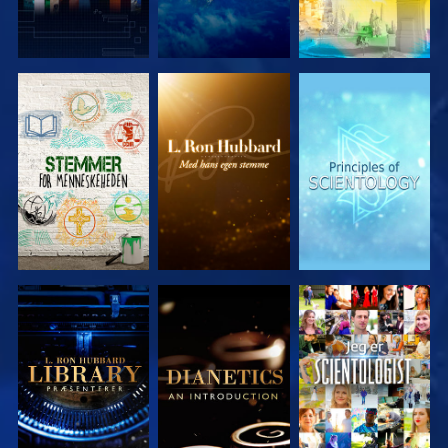
UDFORSK
UDFORSK
UDFORSK
SERIEN
SERIEN
SERIEN
UDFORSK
UDFORSK
SE
SERIEN
SERIEN