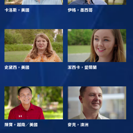
卡洛斯，美國
伊格，墨西哥
史黛西，美國
潔西卡，愛爾蘭
陳寶，越南／美國
麥克，澳洲