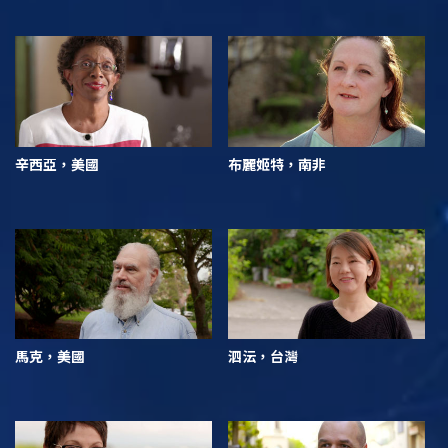
辛西亞，美國
布麗姬特，南非
馬克，美國
泗沄，台灣