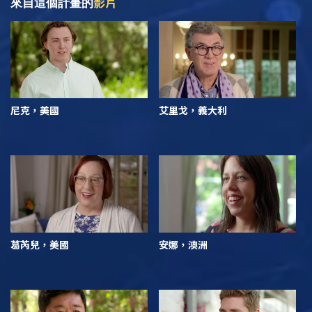
影片
來自這個計畫的
尼克，美國
艾里戈，義大利
葛芮兒，美國
安娜，澳洲