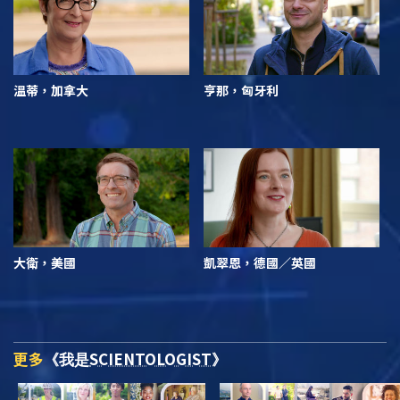
溫蒂，加拿大
亨那，匈牙利
大衛，美國
凱翠恩，德國／英國
更多
SCIENTOLOGIST
《我是
》