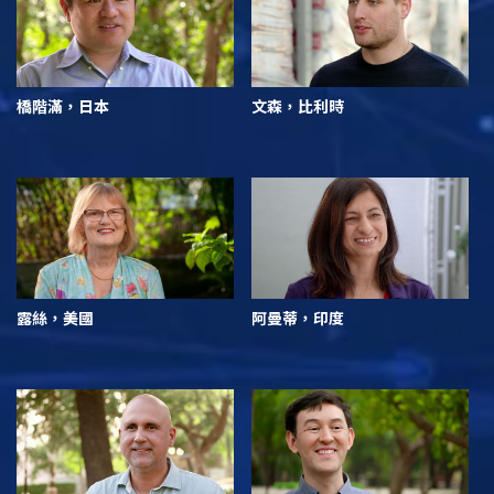
橋階滿，日本
文森，比利時
露絲，美國
阿曼蒂，印度