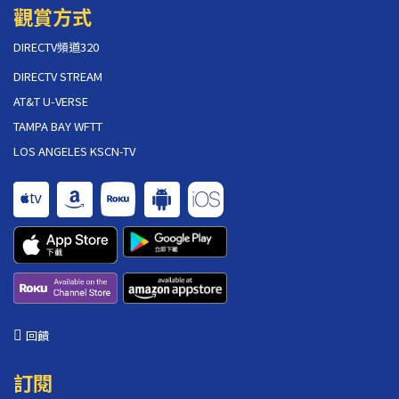
觀賞方式
DIRECTV頻道320
DIRECTV STREAM
AT&T U-VERSE
TAMPA BAY WFTT
LOS ANGELES KSCN-TV
回饋
訂閱