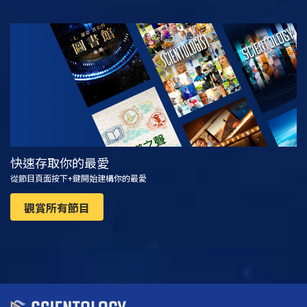
觀看
探索系列節目
快速存取你的最愛
從節目頁面按下+鍵開始建構你的最愛
觀賞所有節目