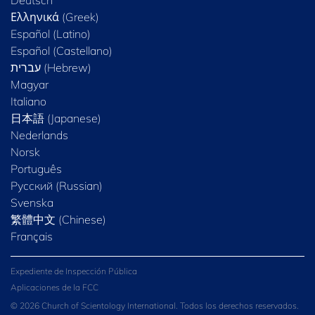
Deutsch
Ελληνικά (Greek)
Español (Latino)
Español (Castellano)
Magyar
Italiano
日本語 (Japanese)
Nederlands
Norsk
Português
Русский (Russian)
Svenska
繁體中文 (Chinese)
Français
Expediente de Inspección Pública
Aplicaciones de la FCC
© 2026 Church of Scientology International. Todos los derechos reservados.