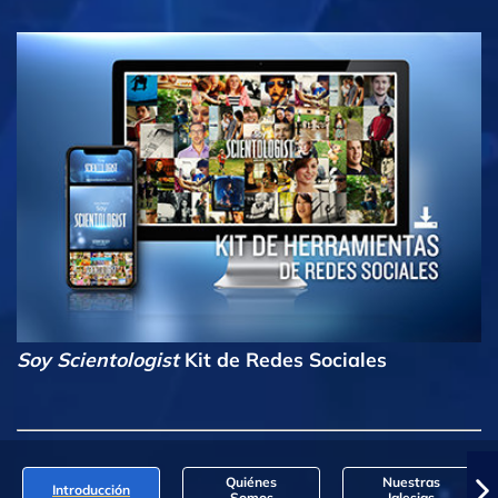
Soy Scientologist
Kit de Redes Sociales
Quiénes
Nuestras
Introducción
Somos
Iglesias