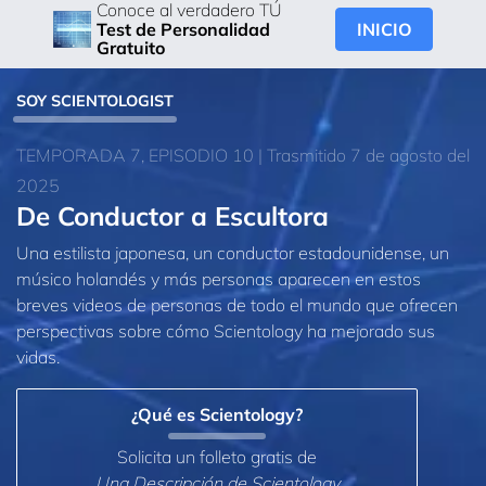
Conoce al verdadero TÚ
INICIO
Test de Personalidad
Gratuito
SOY SCIENTOLOGIST
TEMPORADA 7, EPISODIO 10 | Trasmitido 7 de agosto del
2025
De Conductor a Escultora
Una estilista japonesa, un conductor estadounidense, un
músico holandés y más personas aparecen en estos
breves videos de personas de todo el mundo que ofrecen
perspectivas sobre cómo Scientology ha mejorado sus
vidas.
¿Qué es Scientology?
Solicita un folleto gratis de
Una Descripción de Scientology