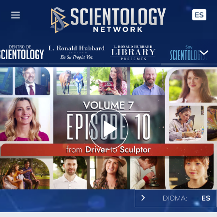
ES
Play
Video
IDIOMA:
ES