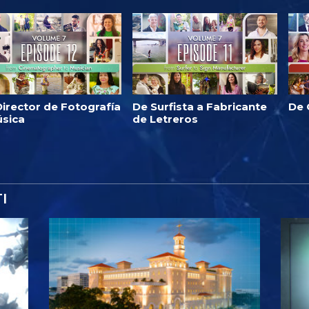
irector de Fotografía
De Surfista a Fabricante
De 
úsica
de Letreros
I