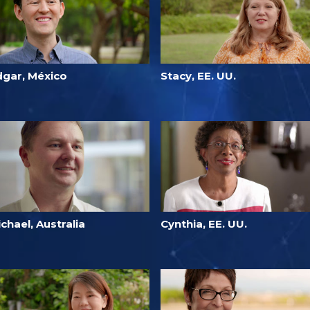
dgar, México
Stacy, EE. UU.
chael, Australia
Cynthia, EE. UU.