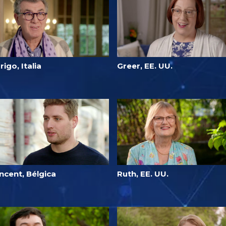
rigo, Italia
Greer, EE. UU.
ncent, Bélgica
Ruth, EE. UU.