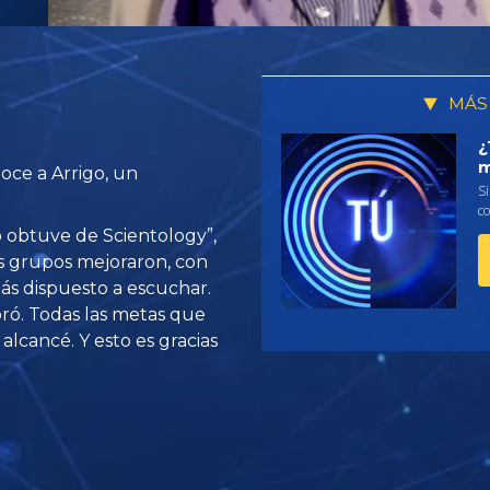
MÁS
¿
m
oce a Arrigo, un
Si
co
o obtuve de Scientology”,
los grupos mejoraron, con
más dispuesto a escuchar.
oró. Todas las metas que
 alcancé. Y esto es gracias