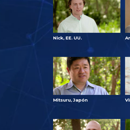
Nick, EE. UU.
Ar
Mitsuru, Japón
Vi