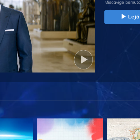
Miscavige bemuta
Lejá