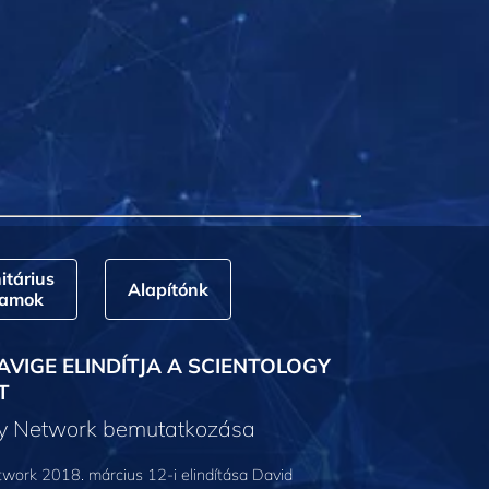
tárius
Alapítónk
ramok
AVIGE ELINDÍTJA A SCIENTOLOGY
T
gy Network bemutatkozása
work 2018. március 12-i elindítása David