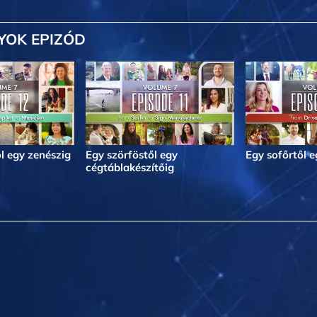
YOK EPIZÓD
l egy zenészig
Egy szörföstől egy
Egy sofőrtől 
cégtáblakészítőig