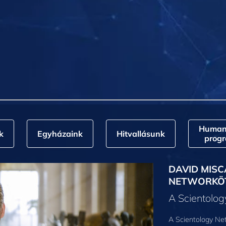
Humani
k
Egyházaink
Hitvallásunk
prog
DAVID MISC
NETWORKÖ
A Scientolo
A Scientology Net