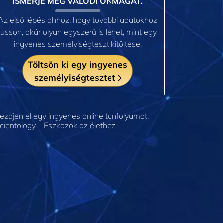
ISMERJE MEG VALÓDI ÖNMAGÁT.
Az első lépés ahhoz, hogy további adatokhoz
jusson, akár olyan egyszerű is lehet, mint egy
ingyenes személyiségteszt kitöltése.
Töltsön ki egy ingyenes
személyiségtesztet
ezdjen el egy ingyenes online tanfolyamot:
cientology – Eszközök az élethez