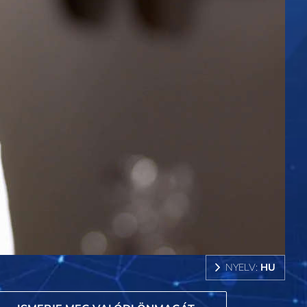
NYELV:
HU