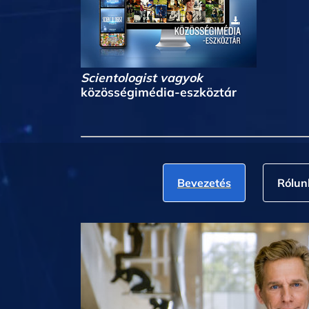
Scientologist vagyok
közösségimédia-eszköztár
Bevezetés
Rólun