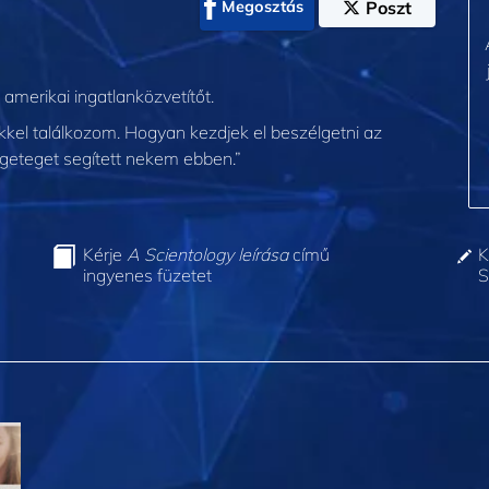
Megosztás
Poszt
 amerikai ingatlanközvetítőt.
kkel találkozom. Hogyan kezdjek el beszélgetni az
engeteget segített nekem ebben.”
Kérje
A Scientology leírása
című
K
ingyenes füzetet
S