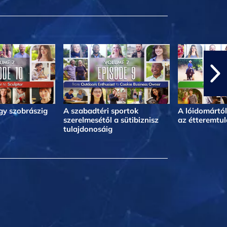
egy szobrászig
A szabadtéri sportok
A lóidomártól
szerelmesétől a sütibiznisz
az étteremtul
tulajdonosáig