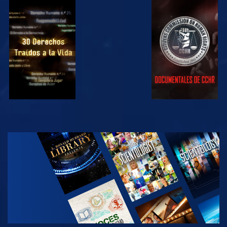
VE
VE
VE
VE
EXPLORA LAS
SERIES