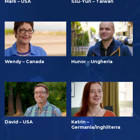
Mark – USA
Ssu-Yun – Taiwan
Wendy – Canada
Hunor – Ungheria
David – USA
Katrin –
Germania/Inghilterra