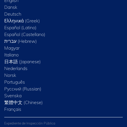
English
Dansk
Deutsch
Ελληνικά (Greek)
Español (Latino)
Español (Castellano)
Magyar
Italiano
日本語 (Japanese)
Nederlands
Norsk
Português
Русский (Russian)
Svenska
繁體中文 (Chinese)
Français
Expediente de Inspección Pública