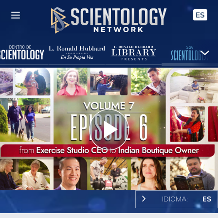
ES
Play
Video
IDIOMA:
ES