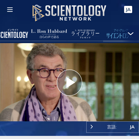
JA
Play
Video
言語:
JA