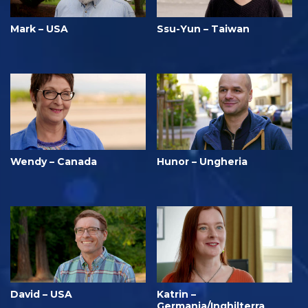
Mark – USA
Ssu-Yun – Taiwan
Wendy – Canada
Hunor – Ungheria
David – USA
Katrin –
Germania/Inghilterra