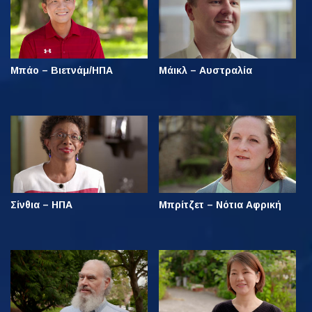
Μπάο – Βιετνάμ/ΗΠΑ
Μάικλ – Αυστραλία
Σίνθια – ΗΠΑ
Μπρίτζετ – Νότια Αφρική