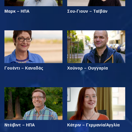
Μαρκ – ΗΠΑ
Σου‑Γιουν – Ταϊβάν
Γουέντι – Καναδάς
Χούνορ – Ουγγαρία
Ντέιβιντ – ΗΠΑ
Κάτριν – Γερμανία/Αγγλία