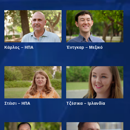
Κάρλος – ΗΠΑ
Έντγκαρ – Μεξικό
Στέισι – ΗΠΑ
Τζέσικα – Ιρλανδία