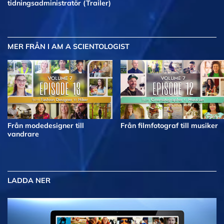
tidningsadministratör (Trailer)
MER
FRÅN I AM A SCIENTOLOGIST
Från modedesigner till
Från filmfotograf till musiker
vandrare
LADDA NER