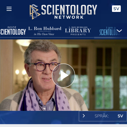
SV
Play
Video
SPRÅK:
SV