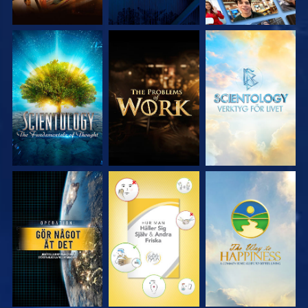
UTFORSKA
UTFORSKA
UTFORSKA
SERIEN
SERIEN
SERIEN
TITTA
TITTA
TITTA