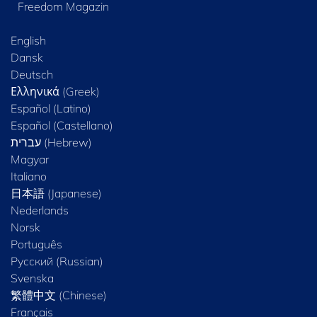
Freedom Magazin
English
Dansk
Deutsch
Ελληνικά (Greek)
Español (Latino)
Español (Castellano)
Magyar
Italiano
日本語 (Japanese)
Nederlands
Norsk
Português
Русский (Russian)
Svenska
繁體中文 (Chinese)
Français