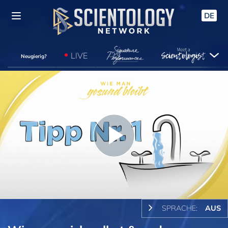
DE
LIVE
Neugierig?
Play
Video
SPRACHE:
AUS