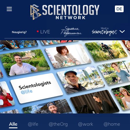
DE
LIVE
Neugierig?
Alle
@life
@theOrg
@work
@home