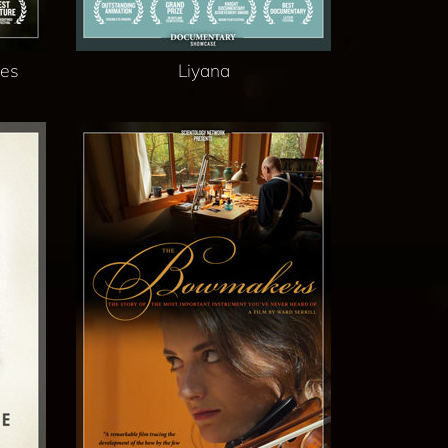
ves
Liyana