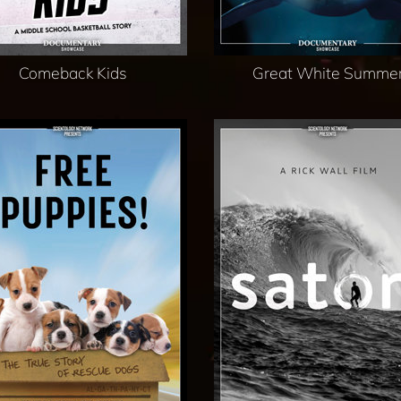
Comeback Kids
Great White Summe