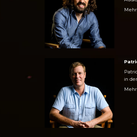
Meh
Patr
Patri
in d
Meh