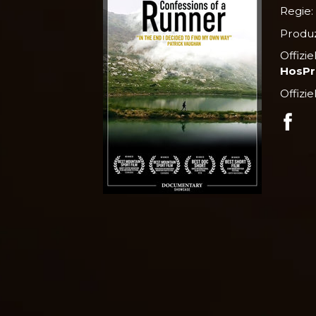
Regie
Produ
Offizi
HosPr
Offizie