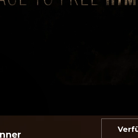
Verf
unner