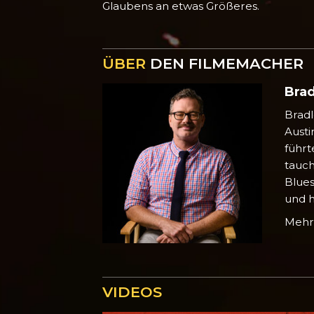
Glaubens an etwas Größeres.
ÜBER
DEN FILMEMACHER
Brad
Bradl
Austi
führ
tauch
Blues
und h
Meh
VIDEOS