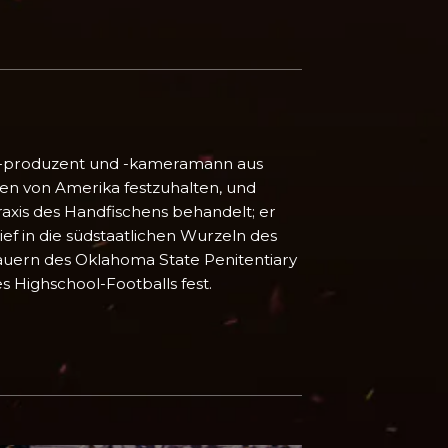
r, -produzent und -kameramann aus
iten von Amerika festzuhalten, und
raxis des Handfischens behandelt; er
ief in die südstaatlichen Wurzeln des
auern des Oklahoma State Penitentiary
s Highschool-Footballs fest.