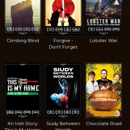
Climbing Blind
Forgive -
Lobster War
Don’t Forget
An Irish Story:
Siudy Between
Chocolate Road
This Is My Home
Worlds