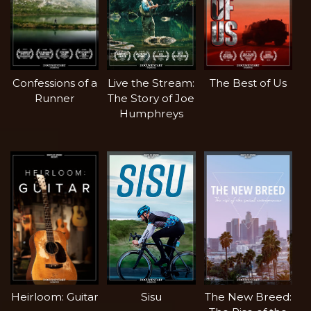
Confessions of a
Live the Stream:
The Best of Us
Runner
The Story of Joe
Humphreys
Heirloom: Guitar
Sisu
The New Breed: