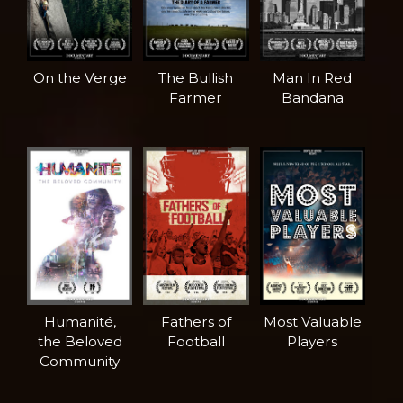
On the Verge
The Bullish
Man In Red
Farmer
Bandana
Humanité,
Fathers of
Most Valuable
the Beloved
Football
Players
Community