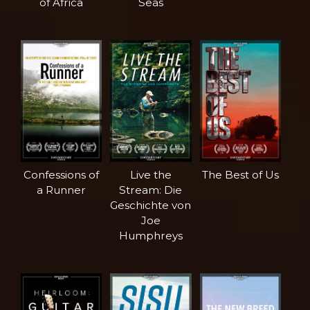
of Africa
Seas
Confessions of
Live the
The Best of Us
a Runner
Stream: Die
Geschichte von
Joe
Humphreys