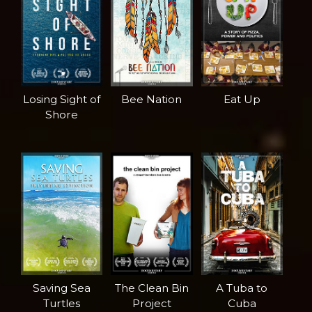
Losing Sight of
Bee Nation
Eat Up
Shore
Saving Sea
The Clean Bin
A Tuba to
Turtles
Project
Cuba