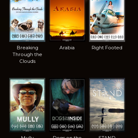
Breaking
Arabia
Right Footed
Through the
Clouds
Mully
Dogs on the
STAND