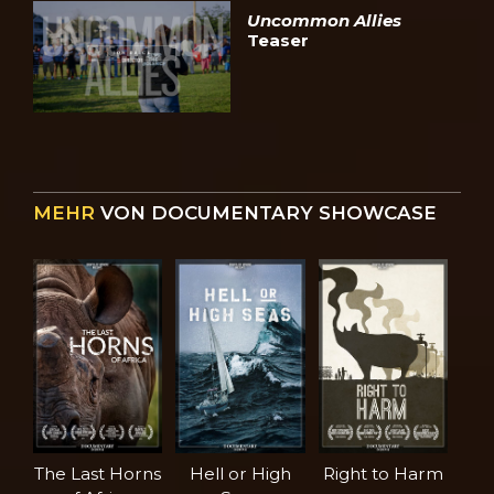
Uncommon Allies
Teaser
MEHR
VON DOCUMENTARY SHOWCASE
The Last Horns
Hell or High
Right to Harm