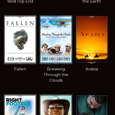
Wild Top End
the Earth
Fallen
Breaking
Arabia
Through the
Clouds