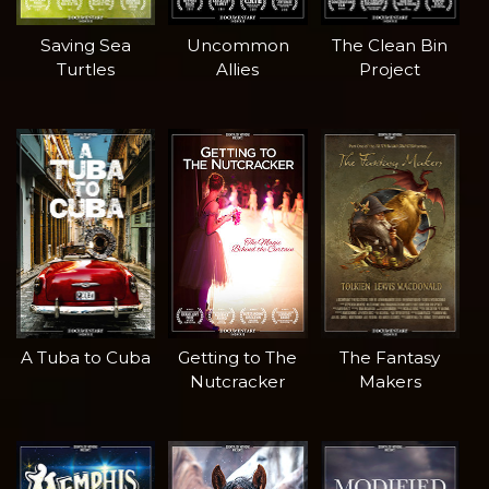
Saving Sea
Uncommon
The Clean Bin
Turtles
Allies
Project
A Tuba to Cuba
Getting to The
The Fantasy
Nutcracker
Makers