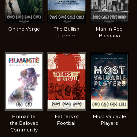
On the Verge
The Bullish
Man In Red
Farmer
Bandana
Humanité,
Fathers of
Most Valuable
the Beloved
Football
Players
Community