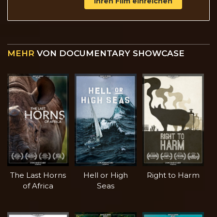
Ihren Film einreichen
MEHR
VON DOCUMENTARY SHOWCASE
The Last Horns
Hell or High
Right to Harm
of Africa
Seas