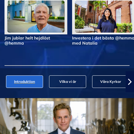
Jim jublar helt hejdlöst
Investera i det bästa @hemm
@hemma
med Natalia
Introduktion
Vilka vi är
Våra Kyrkor