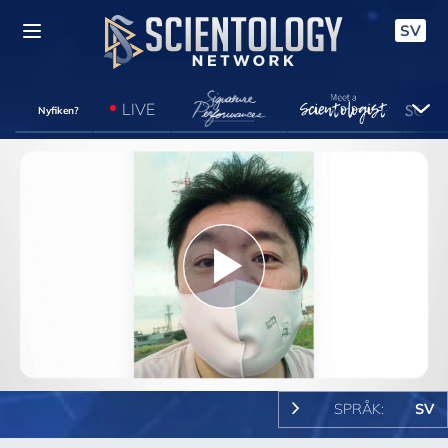
SV
LIVE
Nyfiken?
Play
Video
SPRÅK:
SV