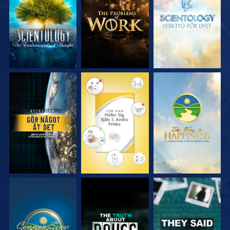
UTFORSKA
UTFORSKA
UTFORSKA
SERIEN
SERIEN
SERIEN
TITTA
TITTA
TITTA
TITTA
TITTA
TITTA