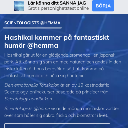
Lär känna ditt SANNA JAG
BÖRJA
Gratis personlighetstest online
SCIENTOLOGISTS @HEMMA
Hashikai kommer på fantastiskt
humör @hemma
Hashikai går ut för en glädjande promenad i en japansk
park. Att känna sig som en med naturen och andas in den
friska luften är hans bergsäkra sätt att komma på
fantastiskt humör och hålla sig högtonig!
Den emotionella Tonskalan
är en av 19 kostnadsfria
Scientology-onlinekurser baserade på principer från
Scientology handboken
.
Scientologists @home
visar de många människor världen
över som håller sig säkra, friska och blomstrar i livet.