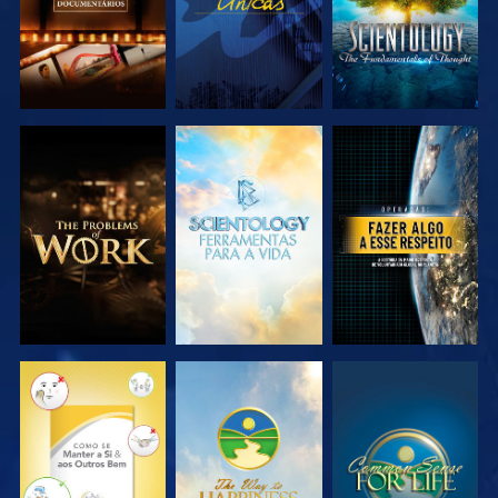
EXPLORAR A
EXPLORAR A
VER
SÉRIE
SÉRIE
VER
VER
VER