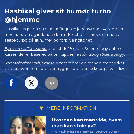
Hashikai giver sit humør turbo
@hjemme
Hashikai tager på en glad udflugt i en japansk park. At være et
med naturen og indånde den friske luft er hans sikre måde at
sætte turbo på sit humør og forblive højtonet!
Følelsernes Toneskala
er et af de 19 gratis Scientology online-
kurser, der er baseret på principper fra
Håndbog i Scientology
.
Scientologister @hjemme
præsenterer de mange mennesker
verden over, som forbliver trygge, forbliver raske og trives i livet.
MERE INFORMATION
Hvordan kan man vide, hvem
man kan stole på?
Online-kurset Følelsernes Toneskala viser