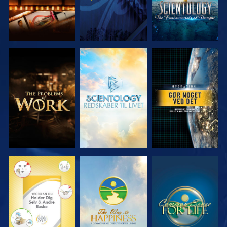
UDFORSK
UDFORSK
SE
SERIEN
SERIEN
SE
SE
SE