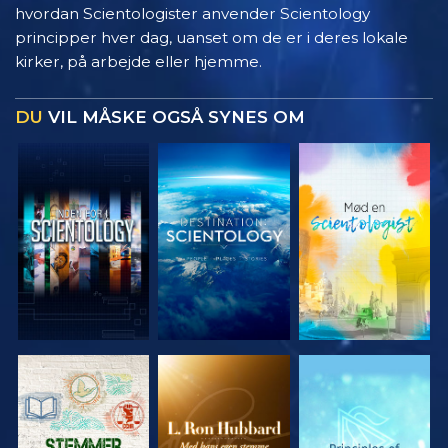
hvordan Scientologister anvender Scientology
principper hver dag, uanset om de er i deres lokale
kirker, på arbejde eller hjemme.
DU
VIL MÅSKE OGSÅ SYNES OM
UDFORSK
UDFORSK
UDFORSK
SERIEN
SERIEN
SERIEN