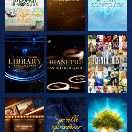
UDFORSK
UDFORSK
SE
SERIEN
SERIEN
UDFORSK
SE
UDFORSK
SERIEN
SERIEN