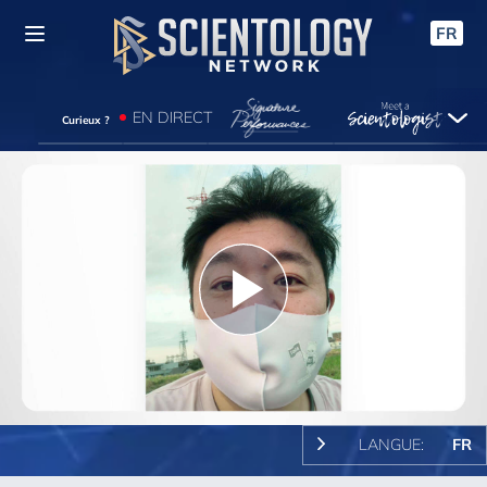
FR
EN DIRECT
Curieux ?
Play
Video
LANGUE:
FR