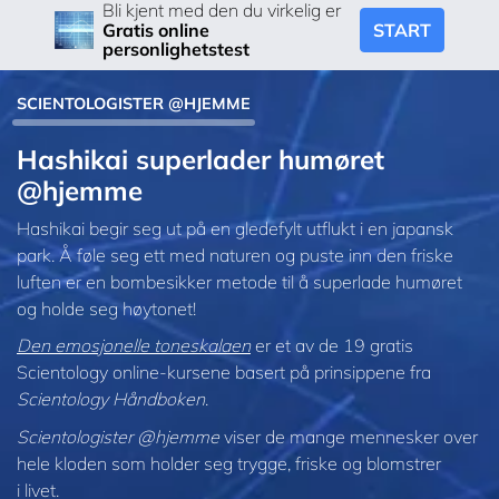
Bli kjent med den du virkelig er
START
Gratis online
personlighetstest
SCIENTOLOGISTER @HJEMME
Hashikai superlader humøret
@hjemme
Hashikai begir seg ut på en gledefylt utflukt i en japansk
park. Å føle seg ett med naturen og puste inn den friske
luften er en bombesikker metode til å superlade humøret
og holde seg høytonet!
Den emosjonelle toneskalaen
er et av de 19 gratis
Scientology online-kursene basert på prinsippene fra
Scientology Håndboken
.
Scientologister @hjemme
viser de mange mennesker over
hele kloden som holder seg trygge, friske og blomstrer
i livet.