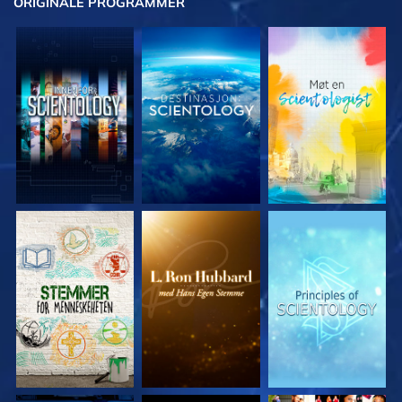
ORIGINALE
PROGRAMMER
UTFORSK SERIEN
UTFORSK SERIEN
UTFORSK SERIEN