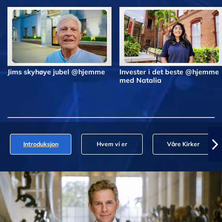
Jims skyhøye jubel @hjemme
Invester i det beste @hjemme
med Natalia
Introduksjon
Hvem vi er
Våre Kirker