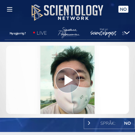
NO
LIVE
Nysgjerrig?
Play
Video
SPRÅK:
NO