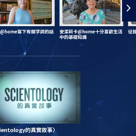
@home寫下有關字詞的話
安潔莉卡@home十分喜歡生活
征
中的基礎知識
ientology的真實故事〉