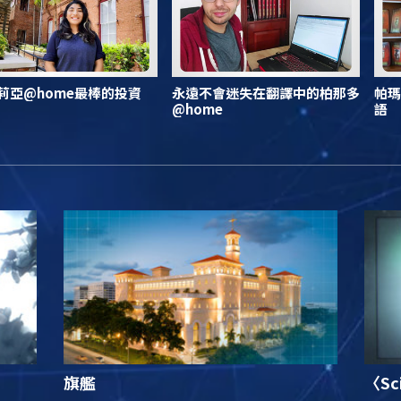
莉亞@home最棒的投資
永遠不會迷失在翻譯中的柏那多
帕瑪
@home
語
旗艦
〈Sc