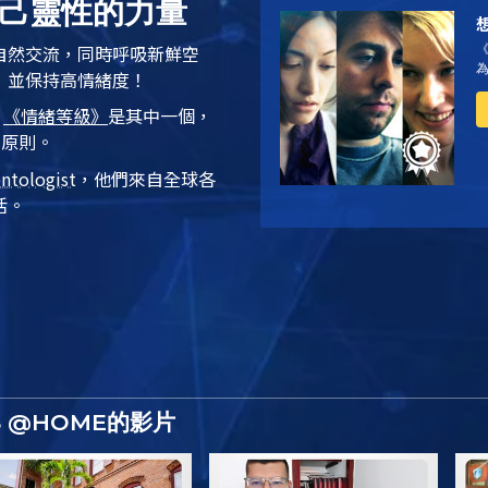
自己靈性的力量
自然交流，同時呼吸新鮮空
，並保持高情緒度！
，
《情緒等級》
是其中一個，
的原則。
entologist
，他們來自全球各
活。
S @HOME的影片