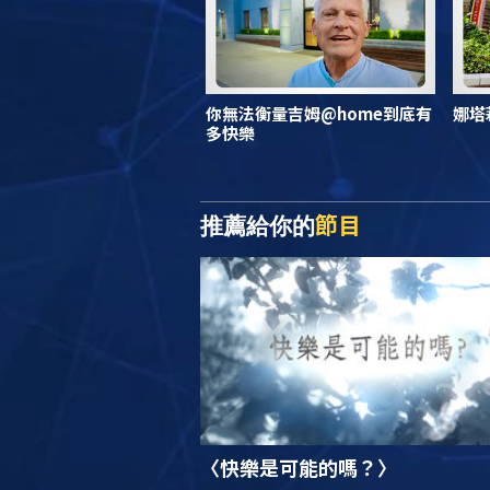
你無法衡量吉姆@home到底有
娜塔
多快樂
節目
推薦給你的
〈快樂是可能的嗎？〉