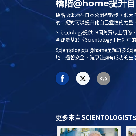
橋階@home提升
橋階快樂地在日本公園裡散步。跟大
氣，絕對可以提升他自己靈性的力量
Scientology
提供19個免費線上研修
全都是基於
《
Scientology
手冊》
中
Scientologist
s @home
呈現許多
Sci
地，過著安全、健康並擁有成功的生
SCIENTOLOGIST
更多來自