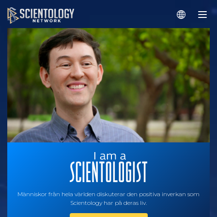
Människor från hela världen diskuterar den positiva inverkan som
Scientology har på deras liv.