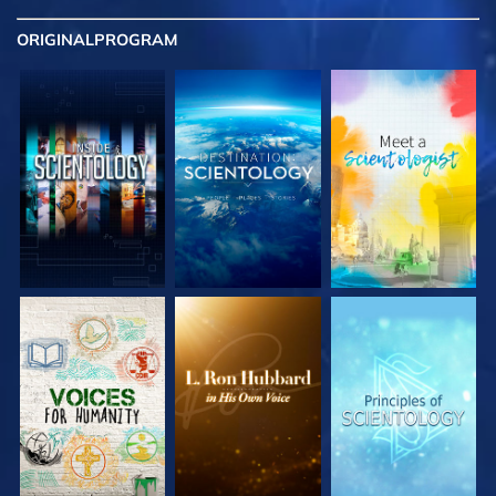
ORIGINAL
PROGRAM
UTFORSKA
UTFORSKA
UTFORSKA
SERIEN
SERIEN
SERIEN