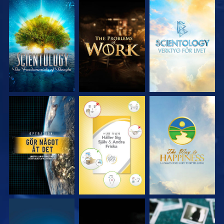
UTFORSKA
UTFORSKA
UTFORSKA
SERIEN
SERIEN
SERIEN
TITTA
TITTA
TITTA