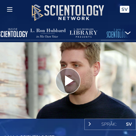
SV
Play
Video
SPRÅK:
SV