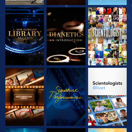
UTFORSKA
UTFORSKA
TITTA
SERIEN
SERIEN
UTFORSKA
TITTA
UTFORSKA
SERIEN
SERIEN