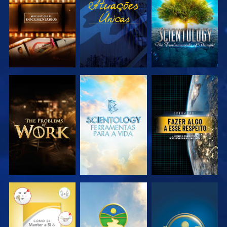
SÉRIE
SÉRIE
EXPLORAR A
EXPLORAR A
VER
SÉRIE
SÉRIE
VER
VER
VER