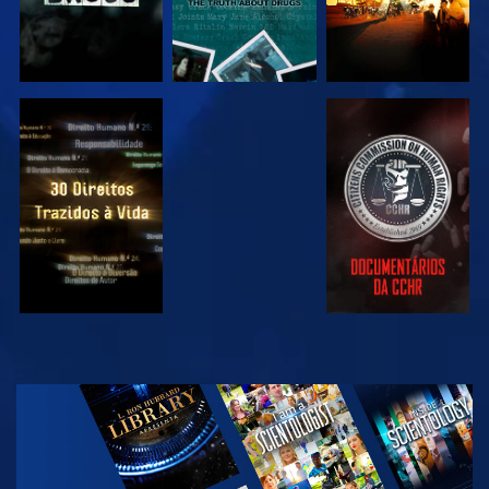
VER
VER
VER
VER
EXPLORAR A
SÉRIE