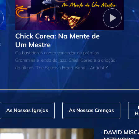
Chick Corea: Na Mente de
Um Mestre
a
Os bastidores com o vencedor de prémios
Grammies e lenda do jazz, Chick Corea e a criação
do álbum “The Spanish Heart Band – Antidote”.
As Nossas Igrejas
As Nossas Crenças
H
DAVID MISC