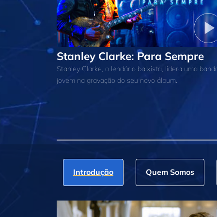
Stanley Clarke: Para Sempre
Stanley Clarke, o lendário baixista, lidera uma band
jovem na gravação do seu novo álbum.
Introdução
Quem Somos