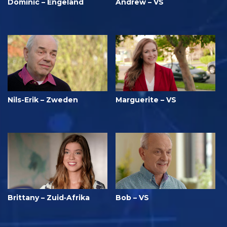
Dominic – Engeland
Andrew – VS
Nils-Erik – Zweden
Marguerite – VS
Brittany – Zuid‑Afrika
Bob – VS