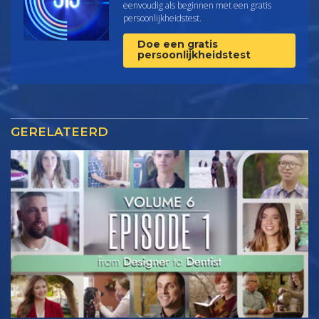
eenvoudig als beginnen met een gratis
persoonlijkheids­test.
Doe een gratis
persoonlijkheidstest
GERELATEERD