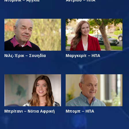
Ντόμινικ – Αγγλία
Άντριου – ΗΠΑ
Νιλς‑Έρικ – Σουηδία
Μαργκερίτ – ΗΠΑ
Μπρίτανι – Νότια Αφρική
Μπομπ – ΗΠΑ