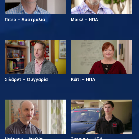
Πίτερ – Αυστραλία
Μάικλ – ΗΠΑ
Σιλάρντ – Ουγγαρία
Κέιτι – ΗΠΑ