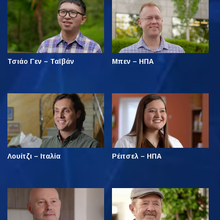
Τσιάο Γεν – Ταϊβάν
Μπεν – ΗΠΑ
Λουίτζι – Ιταλία
Ρέιτσελ – ΗΠΑ