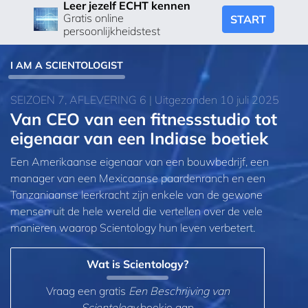
Leer jezelf ECHT kennen
Gratis online
START
persoonlijkheidstest
I AM A SCIENTOLOGIST
SEIZOEN 7, AFLEVERING 6 | Uitgezonden 10 juli 2025
Van CEO van een fitnessstudio tot
eigenaar van een Indiase boetiek
Een Amerikaanse eigenaar van een bouwbedrijf, een
manager van een Mexicaanse paardenranch en een
Tanzaniaanse leerkracht zijn enkele van de gewone
mensen uit de hele wereld die vertellen over de vele
manieren waarop Scientology hun leven verbetert.
Wat is Scientology?
Vraag een gratis
Een Beschrijving van
Scientology
boekje aan