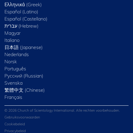
Ελληνικά (Greek)
Español (Latino)
Español (Castellano)
Magyar
Italiano
日本語 (Japanese)
Nederlands
Norsk
Português
Русский (Russian)
Svenska
繁體中文 (Chinese)
Français
© 2026 Church of Scientology International. Alle rechten voorbehouden.
Gebruiksvoorwaarden
Cookiebeleid
Privacybeleid