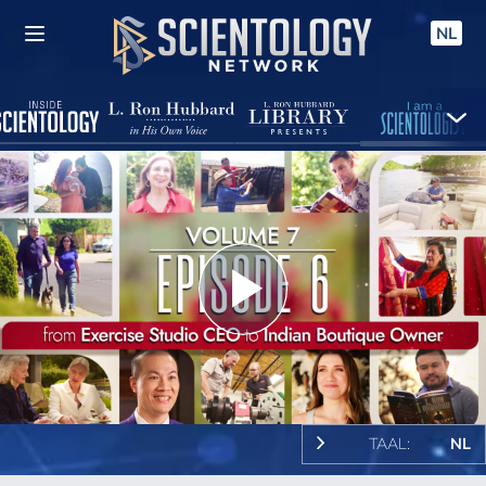
NL
Play
Video
TAAL:
NL