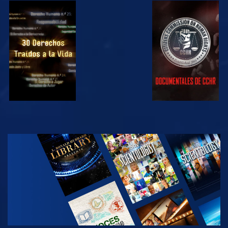
VE
VE
VE
VE
EXPLORA LAS
SERIES