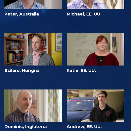
Peter, Australia
Michael, EE. UU.
Szilárd, Hungría
Katie, EE. UU.
Dominic, Inglaterra
Andrew, EE. UU.