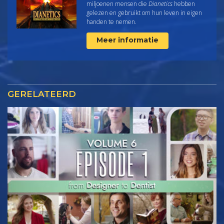
miljoenen mensen die
Dianetics
hebben
gelezen en gebruikt om hun leven in eigen
handen te nemen.
Meer informatie
GERELATEERD