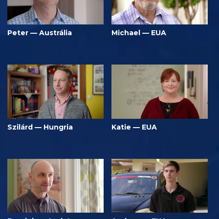
Peter — Austrália
Michael — EUA
Szilárd — Hungria
Katie — EUA