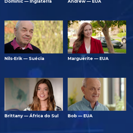
Dominic — Inglaterra
Andrew — EUA
Nils‑Erik — Suécia
Marguerite — EUA
Brittany — África do Sul
Bob — EUA