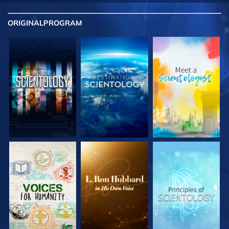
ORIGINAL
PROGRAM
UTFORSKA
UTFORSKA
UTFORSKA
SERIEN
SERIEN
SERIEN