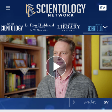
SV
Play
Video
SPRÅK:
SV