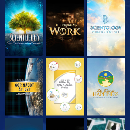
UTFORSKA
UTFORSKA
UTFORSKA
SERIEN
SERIEN
SERIEN
TITTA
TITTA
TITTA