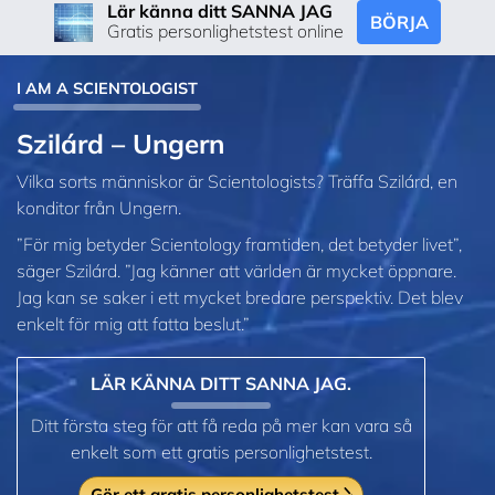
Lär känna ditt SANNA JAG
BÖRJA
Gratis personlighetstest online
I AM A SCIENTOLOGIST
Szilárd – Ungern
Vilka sorts människor är Scientologists? Träffa Szilárd, en
konditor från Ungern.
”För mig betyder Scientology framtiden, det betyder livet”,
säger Szilárd. ”Jag känner att världen är mycket öppnare.
Jag kan se saker i ett mycket bredare perspektiv. Det blev
enkelt för mig att fatta beslut.”
LÄR KÄNNA DITT SANNA JAG.
Ditt första steg för att få reda på mer kan vara så
enkelt som ett gratis personlighetstest.
Gör ett gratis personlighetstest