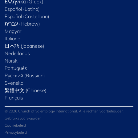
Ελληνικά (Greek)
Español (Latino)
Español (Castellano)
Magyar
Italiano
日本語 (Japanese)
Nederlands
Norsk
Português
Русский (Russian)
Svenska
繁體中文 (Chinese)
Français
© 2026 Church of Scientology International. Alle rechten voorbehouden.
Gebruiksvoorwaarden
Cookiebeleid
Privacybeleid