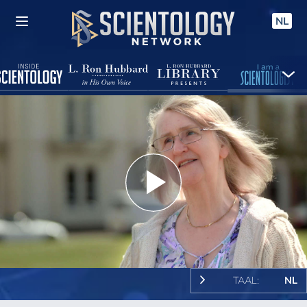
NL
Play
Video
TAAL:
NL