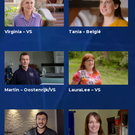
Virginia – VS
Tania – België
Martin – Oostenrijk/VS
LauraLee – VS