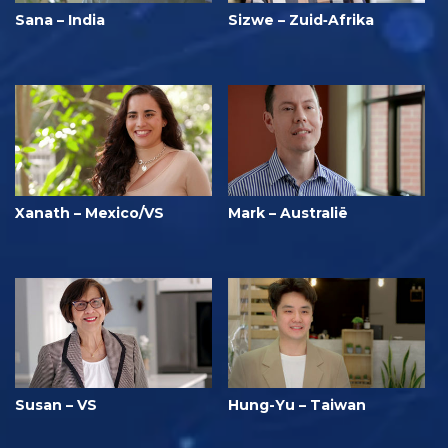
Sana – India
Sizwe – Zuid‑Afrika
Xanath – Mexico/VS
Mark – Australië
Susan – VS
Hung-Yu – Taiwan