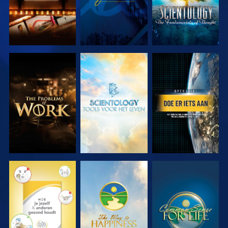
VERKEN DE
VERKEN DE
KIJK
SERIE
SERIE
KIJK
KIJK
KIJK