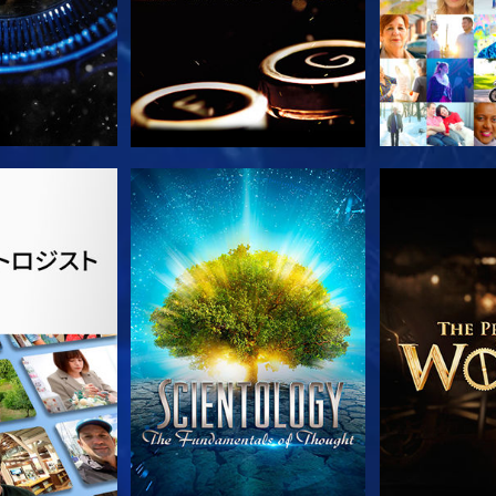
ズを探求
観る
シリー