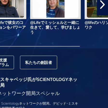
ifeで彼女のコ
@Lifeでミッシェルと一緒に
@lifeのハ
ョンをパワーア
生きて、愛して、学びましょ
ワク
う
支援
私たちの創設者
グラム
キャベッジ氏がSCIENTOLOGYネッ
局
logyネットワーク開局スペシャル
、Scientologyネットワークが開局。デビッド･ミスキ