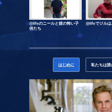
@lifeのニールと彼の怖い子
@lifeでジ
供たち
はじめに
私たちは誰