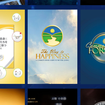
ズを探求
観る
観
る
観る
観