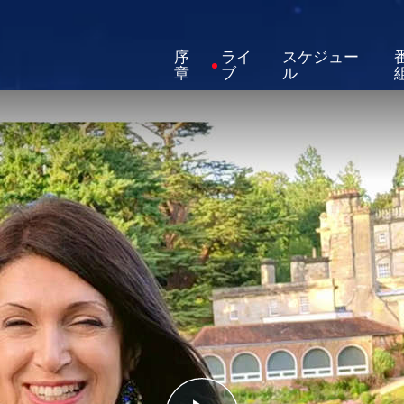
序
ライ
スケジュー
章
ブ
ル