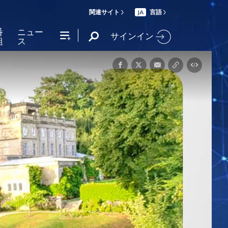
関連サイト
言語
JA
番
ニュー
サインイン
組
ス