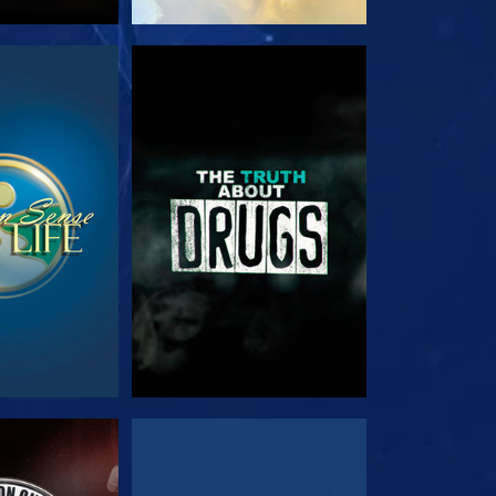
る
観る
る
観る