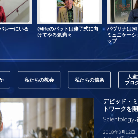
ルはバレーにいる
@lifeのパットは修了式に向
パヴリナは@l
けてやる気満々
ミュニケーシ
ップ
人道
か
私たちの教会
私たちの信条
プロ
デビッド・ミス
トワークを開
Sciento
2018年3月12日