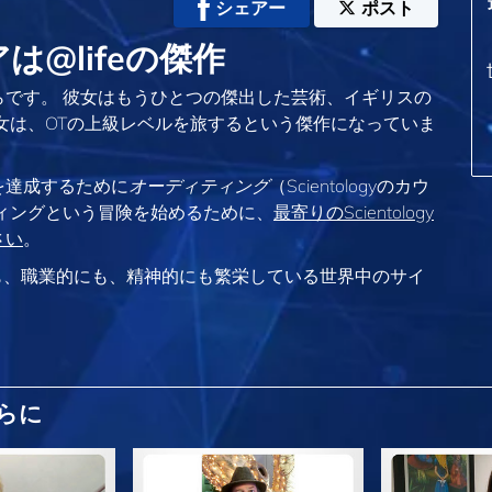
シェアー
ポスト
@lifeの傑作
です。 彼女はもうひとつの傑出した芸術、イギリスの
女は、OTの上級レベルを旅するという傑作になっていま
を達成するために
オーディティング
（Scientologyのカウ
ィングという冒険を始めるために、
最寄りのScientology
さい
。
も、
職業的にも、精神的にも繁栄している世界中のサイ
らに